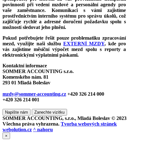
povinnosti při vedení mzdové a personální agendy pro
vaše zaměstnance. Komunikaci s vámi zajistíme
prostřednictvím interního systému pro správu úkolů, což
zajišťuje rychlé a adresné doručení požadavku spolu s
možností sledovat jeho plnění.
Pokud potřebujete řešit pouze problematiku zpracování
mezd, využijte naši službu
EXTERNÍ MZDY
, kde pro
vás zajistíme měsíční výpočet mezd spolu s reporty a
elektronickými výplatními páskami.
Kontaktní informace
SOMMER ACCOUNTING s.r.o.
Komenského nám. 81
293 01 Mladá Boleslav
mzdy@sommer-accounting.cz
+420 326 214 000
+420 326 214 001
Napište nám
Zanechte vizitku
SOMMER ACCOUNTING, s.r.o.
, Mladá Boleslav © 2023
Všechna práva vyhrazena.
Tvorba webových stránek
webolution.cz
^ nahoru
×