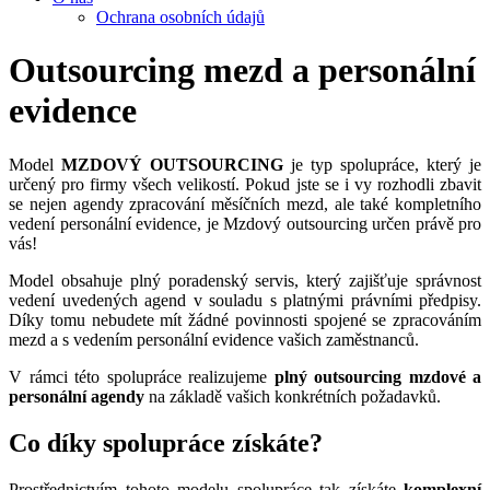
Ochrana osobních údajů
Outsourcing mezd a personální
evidence
Model
MZDOVÝ OUTSOURCING
je typ spolupráce, který je
určený pro firmy všech velikostí. Pokud jste se i vy rozhodli zbavit
se nejen agendy zpracování měsíčních mezd, ale také kompletního
vedení personální evidence, je Mzdový outsourcing určen právě pro
vás!
Model obsahuje plný poradenský servis, který zajišťuje správnost
vedení uvedených agend v souladu s platnými právními předpisy.
Díky tomu nebudete mít žádné povinnosti spojené se zpracováním
mezd a s vedením personální evidence vašich zaměstnanců.
V rámci této spolupráce realizujeme
plný outsourcing mzdové a
personální agendy
na základě vašich konkrétních požadavků.
Co díky spolupráce získáte?
Prostřednictvím tohoto modelu spolupráce tak získáte
komplexní