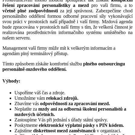
řešení zpracování personalistiky a mezd
pro vaši firmu, a to
včetně plné zodpovědnosti
za její správnost. Zabezpečíme chod
personálního oddělení formou odborné pracovní síly vykonávající
svou práci v prostorách naší případně i vaší firmy. Mzdová agenda
bude zpracována v prostorách naší firmy s tím, že veškerá činnost je
realizována prostřednictvím informačního systému umístěného na
našem serveru.
Management vaší firmy může mít k veškerým informacím a
agendám plný terminálový přístup.
Tímto způsobem získáte komfortní službu
plného outsourcingu
personálně-mzdového oddělení.
Výhody:
Uspoříme váš čas a zdroje.
Umožníme vám
relokaci zdrojů.
Zbavíme vás
odpovědnosti za zpracování mezd.
Neplatíte za
mzdy ani za odborná školení personalistů a
mzdových účetních.
Zastoupíme Vás při jednání s úřady státní správy.
Poskytneme
elektronické výplatní pásky s PIN kódem.
Zajistíme
diskrétnost mezd zaměstnanců
v organizaci.