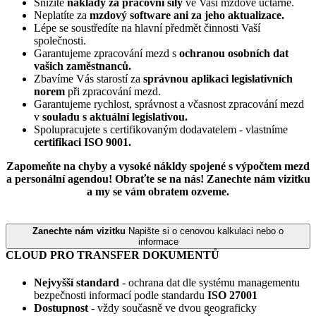
Snížíte
náklady za pracovní síly
ve Vaší mzdové účtárně.
Neplatíte za
mzdový software ani za jeho aktualizace.
Lépe se soustředíte na hlavní předmět činnosti Vaší
společnosti.
Garantujeme zpracování mezd s
ochranou osobních dat
vašich zaměstnanců.
Zbavíme Vás starostí za
správnou aplikaci legislativních
norem
při zpracování mezd.
Garantujeme rychlost, správnost a včasnost zpracování mezd
v
souladu s aktuální legislativou.
Spolupracujete s certifikovaným dodavatelem - vlastníme
certifikaci ISO 9001.
Zapomeňte na chyby a vysoké nákldy spojené s výpočtem mezd
a personální agendou! Obraťte se na nás! Zanechte nám vizitku
a my se vám obratem ozveme.
Zanechte nám vizitku
Napište si o cenovou kalkulaci nebo o
informace
CLOUD PRO TRANSFER DOKUMENTŮ
Nejvyšší standard
- ochrana dat dle systému managementu
bezpečnosti informací podle standardu
ISO 27001
Dostupnost
- vždy současně ve dvou geograficky