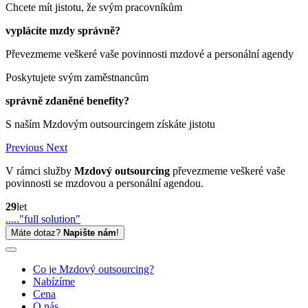
Chcete mít jistotu, že svým pracovníkům
vyplácíte mzdy správně?
Převezmeme veškeré vaše povinnosti mzdové a personální agendy
Poskytujete svým zaměstnancům
správně zdaněné benefity?
S naším Mzdovým outsourcingem získáte jistotu
Previous
Next
V rámci služby
Mzdový outsourcing
převezmeme veškeré vaše
povinnosti se mzdovou a personální agendou.
29
let
....."full solution"
Máte dotaz?
Napište nám
!
Co je Mzdový outsourcing?
Nabízíme
Cena
O nás