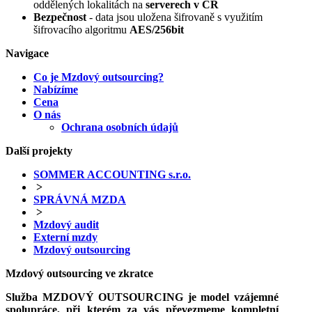
oddělených lokalitách na
serverech v ČR
Bezpečnost
- data jsou uložena šifrovaně s využitím
šifrovacího algoritmu
AES/256bit
Navigace
Co je Mzdový outsourcing?
Nabízíme
Cena
O nás
Ochrana osobních údajů
Další projekty
SOMMER ACCOUNTING s.r.o.
>
SPRÁVNÁ MZDA
>
Mzdový audit
Externí mzdy
Mzdový outsourcing
Mzdový outsourcing ve zkratce
Služba MZDOVÝ OUTSOURCING je model vzájemné
spolupráce, při kterém za vás převezmeme kompletní