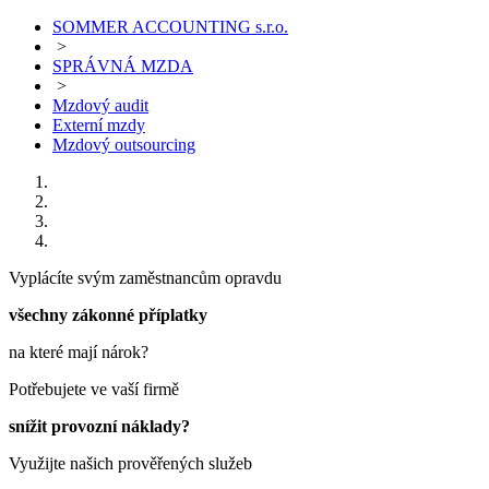
SOMMER ACCOUNTING s.r.o.
>
SPRÁVNÁ MZDA
>
Mzdový audit
Externí mzdy
Mzdový outsourcing
Vyplácíte svým zaměstnancům opravdu
všechny zákonné příplatky
na které mají nárok?
Potřebujete ve vaší firmě
snížit provozní náklady?
Využijte našich prověřených služeb